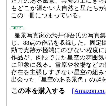
た月のある風景、雲海の上にきら
もどこか温かい大自然と星たちが
この一冊につまっている。
星景写真家の武井伸吾氏の写真
じ、88点の作品を収録した。固定
動で光跡が極端にのびない程度に
作品が、肉眼で見た星空の雰囲気
に印象に残る。雪原や牧場などの
存在を主張しすぎない星空の組み
出会った「星空のある景色」の趣
この本を購入する
[Amazon.co.