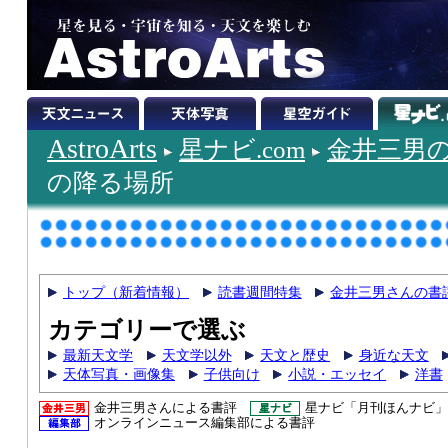
AstroArts
星ナビ.com
金井三男
の降る場所
トップ（新着情報）
読書週間特集
金井三男さんの書
カテゴリーで選ぶ
最新天文学
天文学以外
天文と歴史
身近な天文
天体写真・画像集
子供向け
小説・エッセイ
洋書
金井三男さんによる書評
星ナビ「月刊ほんナビ」
オンラインニュース編集部による書評