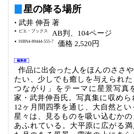
星の降る場所
武井 伸吾 著
ピエ・ブックス
AB判、104ページ
ISBN4-89444-555-7
価格 2,520円
作品に出会った人をほんのささ
たい、少しでも癒しを与えられた
つながり」をテーマに星景写真
家・武井伸吾氏。写真集に収めら
12ヶ月間四季を通じ、大自然と
星々は、見るものを吸い込むかの
あふれている。大平原に広がる満