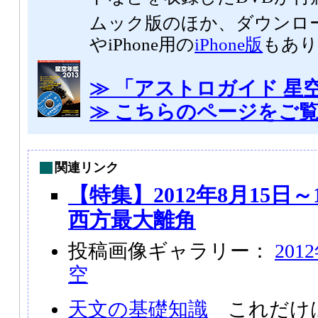
ムック版のほか、ダウンロ
やiPhone用の
iPhone版
もあり
≫ 「アストロガイド 星空
≫ こちらのページをご
関連リンク
【特集】2012年8月15日
西方最大離角
投稿画像ギャラリー：
20
空
天文の基礎知識
これだけ