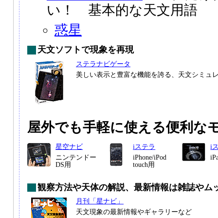
い！ 基本的な天文用語
惑星
天文ソフトで現象を再現
ステラナビゲータ
美しい表示と豊富な機能を誇る、天文シミュ
屋外でも手軽に使える便利な
星空ナビ
iステラ
i
ニンテンドー
iPhone/iPod
i
DS用
touch用
観察方法や天体の解説、最新情報は雑誌やム
月刊「星ナビ」
天文現象の最新情報やギャラリーなど