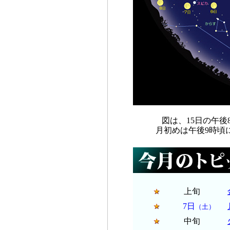
図は、15日の午
月初めは午後9時頃
上旬
7日
（土）
中旬