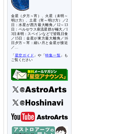
金星（夕方～宵）、火星（未明～
明け方）、土星（宵～明け方）／2
日：水星が西方最大離角／12～13
日：ペルセウス座流星群が極大／1
3日未明：スペインなどで皆既日食
／15日：金星が東方最大離角／16
日夕方～宵：細い月と金星が接近
／…
「
星空ガイド
」や「
特集一覧
」も
ご覧ください