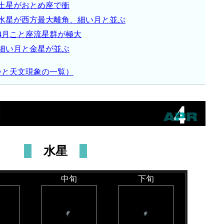
土星がおとめ座で衝
水星が西方最大離角、細い月と並ぶ
4月こと座流星群が極大
細い月と金星が並ぶ
齢と天文現象の一覧）
水星
中旬
下旬