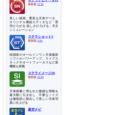
ステラナビゲータ12
最新版
12.0i
美しい描画、豊富な天体データ、
オリジナル番組エディタなど「星
空ひろがる 楽しさひろげる」天文
シミュレーション
ステラショット3
最新版
3.0o
純国産のオールインワン天体撮影
ソフトがパワーアップ。ライブス
タックやオートフォーカスなど新
機能も搭載
ステライメージ10
最新版
10.0f
天体画像に埋もれた微細な情報を
最大限に引き出し、不要なノイズ
は徹底的に除去して美しい天体写
真に仕上げる
星空ナビ