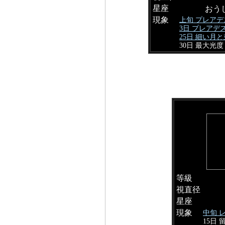
星座
おう
現象
上旬 プレア
3日 プレアデ
25日 細い月
30日 最大光度
等級
視直径
星座
現象
中旬 
15日 