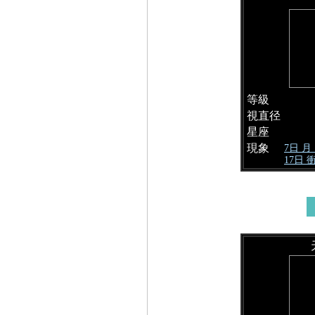
等級
視直径
星座
現象
7日 
17日 