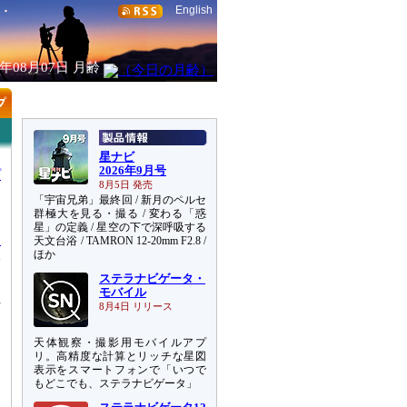
English
6年08月07日
月齢
星ナビ
2026年9月号
プ
8月5日 発売
て
「宇宙兄弟」最終回 / 新月のペルセ
群極大を見る・撮る / 変わる「惑
て
星」の定義 / 星空の下で深呼吸する
め
天文台浴 / TAMRON 12-20mm F2.8 /
ほか
み
る
ステラナビゲータ・
モバイル
討
8月4日 リリース
天体観察・撮影用モバイルアプ
リ。高精度な計算とリッチな星図
表示をスマートフォンで「いつで
もどこでも、ステラナビゲータ」