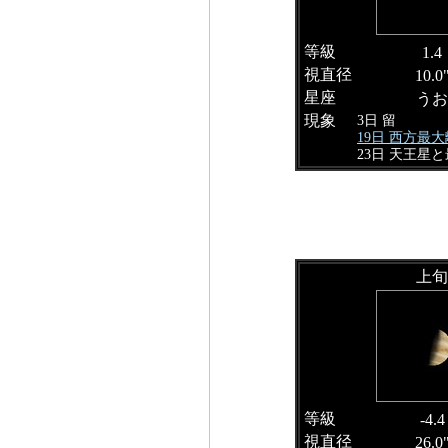
等級
1.4
視直径
10.0
星座
うお
現象
3日 留
19日 西方最
23日 天王星
上旬
等級
-4.4
視直径
26.0