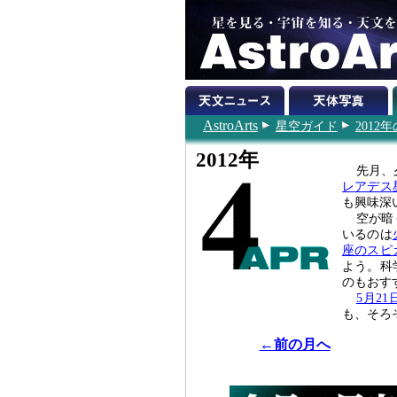
AstroArts
星空ガイド
201
2012年
先月、
レアデス
も興味深
空が暗
いるのは
座のスピ
よう。科
のもおす
5月2
も、そろ
←前の月へ