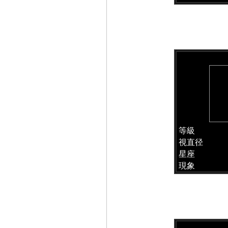
等級
視直径
星座
現象