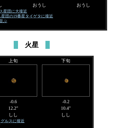
し
おうし
おうし
デス星団に大接近
ス星団の19番星タイゲタに接近
と並ぶ
火星
上旬
下旬
-0.6
-0.2
12.2"
10.4"
しし
しし
レグルスに接近
留