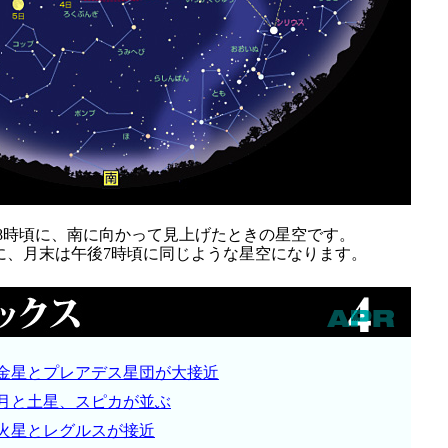
後8時頃に、南に向かって見上げたときの星空です。
に、月末は午後7時頃に同じような星空になります。
金星とプレアデス星団が大接近
月と土星、スピカが並ぶ
火星とレグルスが接近