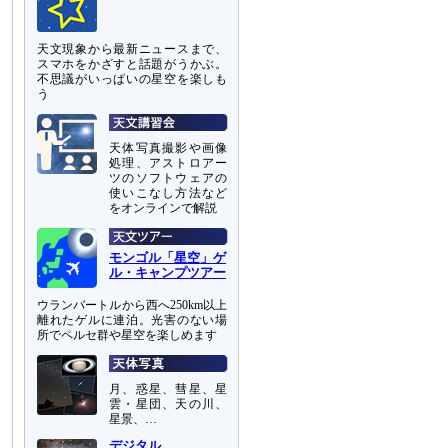
天文現象から最新ニュースまで、
スマホをかざすと話題がうかぶ。
不思議がいっぱいの星空を楽しも
う
天体写真撮影や画像
処理、アストロアー
ツのソフトウェアの
使いこなし方法など
をオンラインで解説
モンゴル「星空」ゲ
ル・キャンプツアー
ウランバートルから西へ250km以上
離れたゲルに連泊。光害のない場
所でペルセ群や星空を楽しめます
月、惑星、彗星、星
雲・星団、天の川、
星景、…
デジタル