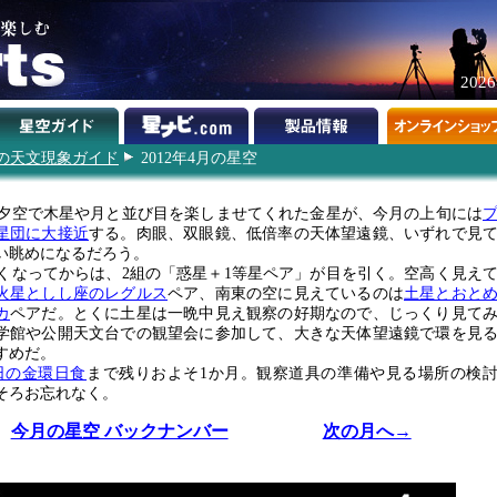
202
2年の天文現象ガイド
2012年4月の星空
夕空で木星や月と並び目を楽しませてくれた金星が、今月の上旬には
星団に大接近
する。肉眼、双眼鏡、低倍率の天体望遠鏡、いずれで見
い眺めになるだろう。
くなってからは、2組の「惑星＋1等星ペア」が目を引く。空高く見え
火星としし座のレグルス
ペア、南東の空に見えているのは
土星とおと
カ
ペアだ。とくに土星は一晩中見え観察の好期なので、じっくり見て
学館や公開天文台での観望会に参加して、大きな天体望遠鏡で環を見
すめだ。
1日の金環日食
まで残りおよそ1か月。観察道具の準備や見る場所の検
そろお忘れなく。
今月の星空 バックナンバー
次の月へ→