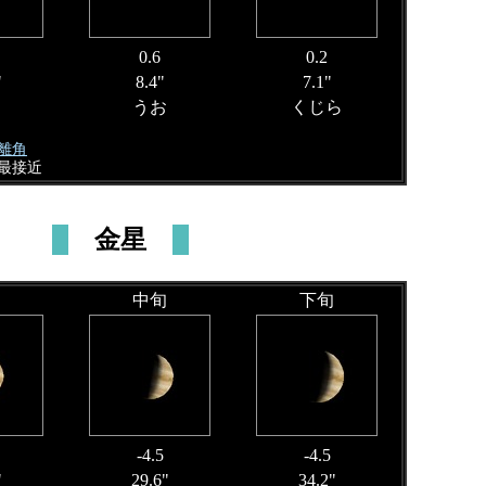
0.6
0.2
"
8.4"
7.1"
うお
くじら
大離角
と最接近
金星
中旬
下旬
-4.5
-4.5
"
29.6"
34.2"