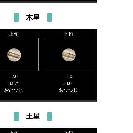
木星
上旬
下旬
-2.0
-2.0
33.7"
33.0"
おひつじ
おひつじ
土星
上旬
下旬