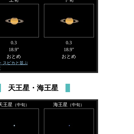
0.3
0.3
18.9"
18.9"
おとめ
おとめ
月・スピカと並ぶ
衝
天王星・海王星
天王星
海王星
（中旬）
（中旬）