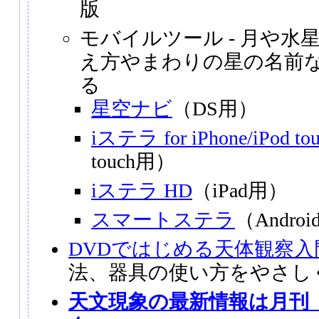
版
モバイルツール - 月や水
え方やまわりの星の名前
る
星空ナビ
（DS用）
iステラ for iPhone/iPod to
touch用）
iステラ HD
（iPad用）
スマートステラ
（Andro
DVDではじめる天体観察入
法、器具の使い方をやさし
天文現象の最新情報は月刊