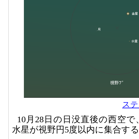
ステ
10月28日の日没直後の西空
水星が視野円5度以内に集合す