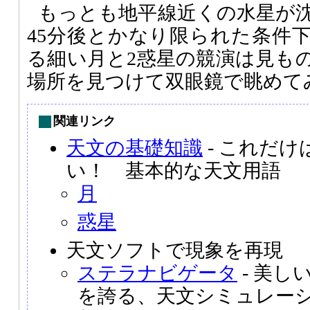
もっとも地平線近くの水星が
45分後とかなり限られた条件
る細い月と2惑星の競演は見も
場所を見つけて双眼鏡で眺めて
関連リンク
天文の基礎知識
- これだ
い！ 基本的な天文用語
月
惑星
天文ソフトで現象を再現
ステラナビゲータ
- 美し
を誇る、天文シミュレー