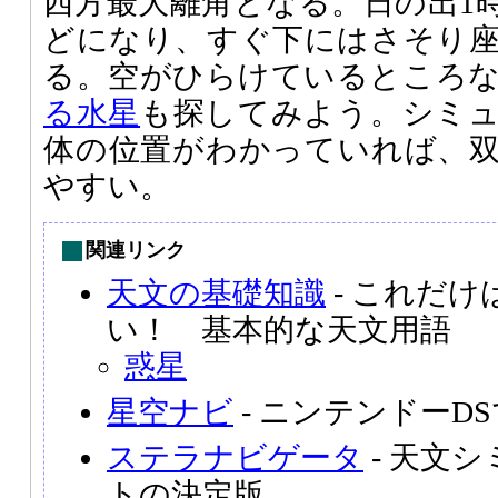
西方最大離角となる。日の出1時
どになり、すぐ下にはさそり
る。空がひらけているところ
る水星
も探してみよう。シミ
体の位置がわかっていれば、
やすい。
関連リンク
天文の基礎知識
- これだ
い！ 基本的な天文用語
惑星
星空ナビ
- ニンテンドーD
ステラナビゲータ
- 天文
トの決定版