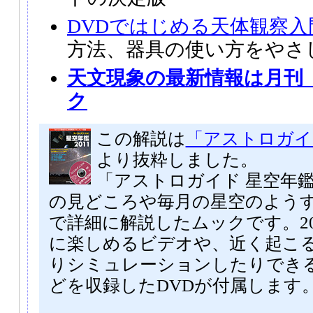
DVDではじめる天体観察入
方法、器具の使い方をやさ
天文現象の最新情報は月刊
ク
この解説は
「アストロガイド
より抜粋しました。
「アストロガイド 星空年鑑 
の見どころや毎月の星空のよう
で詳細に解説したムックです。20
に楽しめるビデオや、近く起こ
りシミュレーションしたりでき
どを収録したDVDが付属します