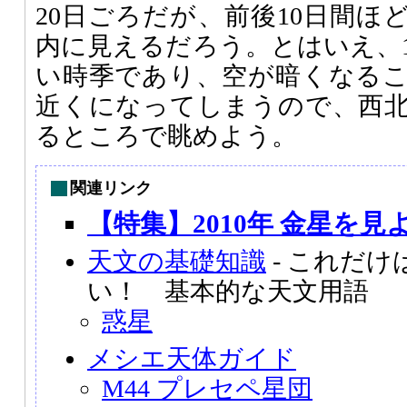
20日ごろだが、前後10日間ほ
内に見えるだろう。とはいえ、
い時季であり、空が暗くなる
近くになってしまうので、西
るところで眺めよう。
関連リンク
【特集】2010年 金星を見
天文の基礎知識
- これだ
い！ 基本的な天文用語
惑星
メシエ天体ガイド
M44 プレセペ星団