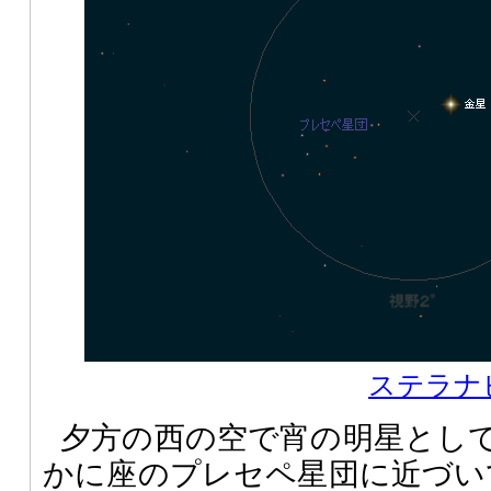
ステラナビ
夕方の西の空で宵の明星とし
かに座のプレセペ星団に近づい