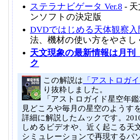
ステラナビゲータ Ver.8
- 
ンソフトの決定版
DVDではじめる天体観察入
法、機材の使い方をやさし
天文現象の最新情報は月刊
ク
この解説は
「アストロガイド
り抜粋しました。
「アストロガイド星空年鑑2
見どころや毎月の星空のようす
詳細に解説したムックです。201
しめるビデオや、近く起こる天
シミュレーションで再現するパ