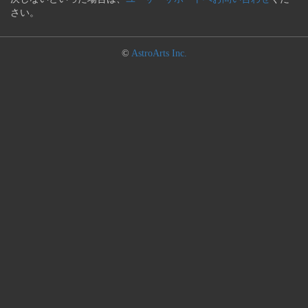
さい。
©
AstroArts Inc.