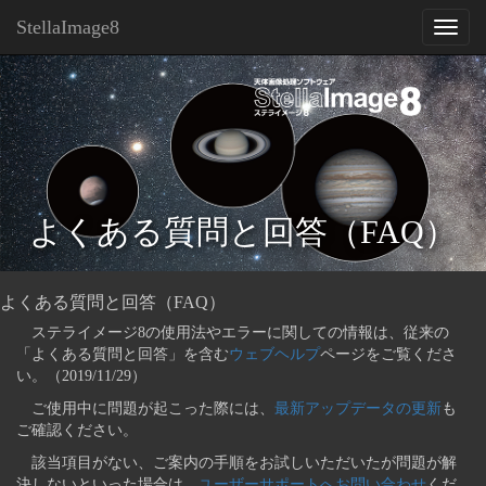
StellaImage8
Toggl
naviga
よくある質問と回答（FAQ）
よくある質問と回答（FAQ）
ステライメージ8の使用法やエラーに関しての情報は、従来の
「よくある質問と回答」を含む
ウェブヘルプ
ページをご覧くださ
い。（2019/11/29）
ご使用中に問題が起こった際には、
最新アップデータの更新
も
ご確認ください。
該当項目がない、ご案内の手順をお試しいただいたが問題が解
決しないといった場合は、
ユーザーサポートへお問い合わせ
くだ