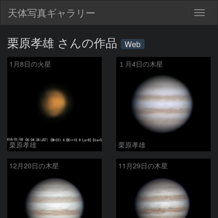
天体写真ギャラリー
Togg
navig
栗原孝雄 さんの作品
Web
1月8日の火星
１月4日の木星
栗原孝雄
栗原孝雄
12月20日の木星
11月29日の木星