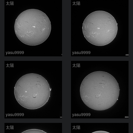
太陽
太陽
yasu9999
yasu9999
太陽
太陽
yasu9999
yasu9999
太陽
太陽