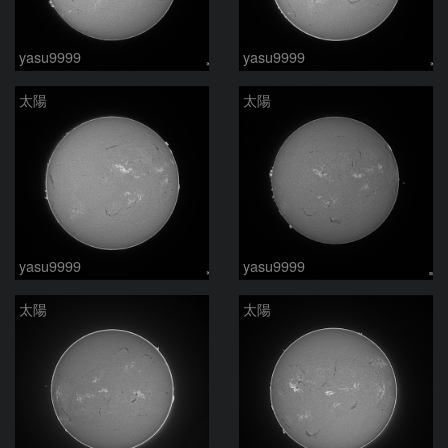
yasu9999
yasu9999
太陽
太陽
yasu9999
yasu9999
太陽
太陽