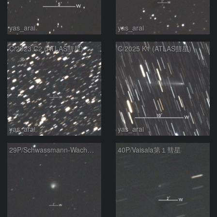
yas_arai
yas_arai
C/2023 C2 (ATLAS彗星)
C/2025 K1 (ATLAS彗星)
yas_arai
yas_arai
29P/Schwassmann-Wachmann第1彗星
40P/Vaisala第１彗星