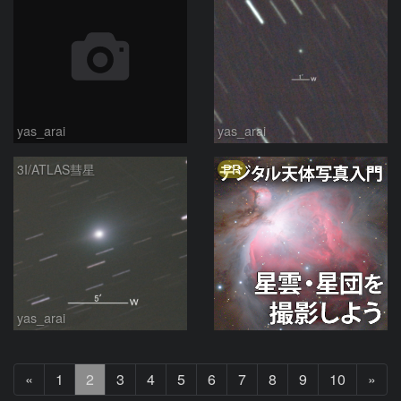
yas_arai
yas_arai
PR
3I/ATLAS彗星
yas_arai
前
次
«
1
2
3
4
5
6
7
8
9
10
»
へ
へ