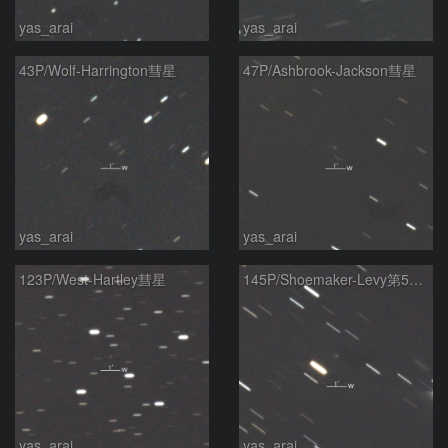
yas_arai
yas_arai
43P/Wolf-Harrington彗星
47P/Ashbrook-Jackson彗星
yas_arai
yas_arai
123P/West-Hartley彗星
145P/Shoemaker-Levy第5彗星
yas_arai
yas_arai