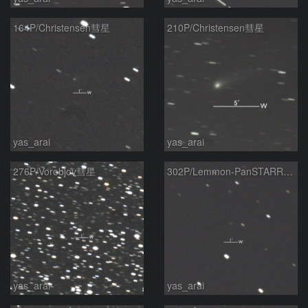
164P/Christensen彗星
210P/Christensen彗星
yas_arai
yas_arai
276P/Vorobjov彗星
302P/Lemmon-PanSTARRS彗星
yas_arai
yas_arai