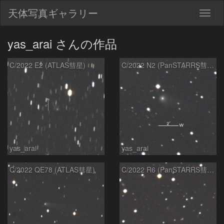
天体写真ギャラリー
Togg
navig
yas_arai さんの作品
C/2022 E2 (ATLAS彗星)
C/2022 N2 (PanSTARRS彗星)
yas_arai
yas_arai
C/2022 QE78 (ATLAS彗星)
C/2022 R6 (PanSTARRS彗星)