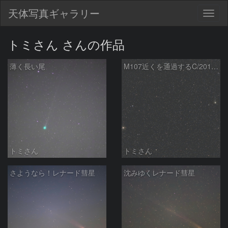
天体写真ギャラリー
Togg
navig
トミさん さんの作品
薄く長い尾
M107近くを通過するC/2017 K2
トミさん
トミさん
さようなら！レナード彗星
沈みゆくレナード彗星