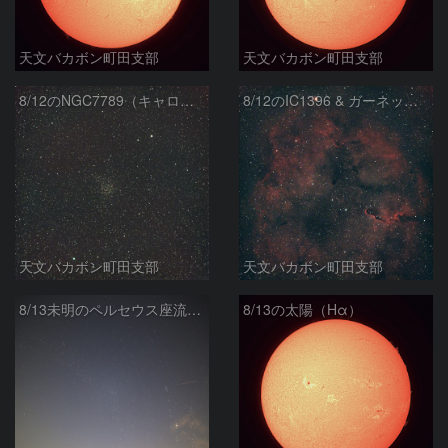
天文バカボン町田支部
天文バカボン町田支部
8/12のNGC7789（キャロラインのバラ星団）
8/12のIC1396 & ガーネット・スター
天文バカボン町田支部
天文バカボン町田支部
8/13未明のペルセウス座流星群
8/13の太陽（Hα）