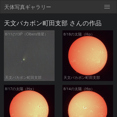
天体写真ギャラリー
Togg
navig
天文バカボン町田支部 さんの作品
8/11の13P（Olbers彗星）
8/18の太陽（Hα）
天文バカボン町田支部
天文バカボン町田支部
8/17の太陽（Hα）
8/14の太陽（Hα）