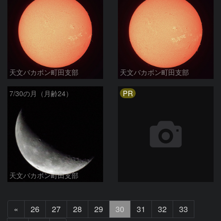
天文バカボン町田支部
天文バカボン町田支部
PR
7/30の月（月齢24）
天文バカボン町田支部
前
«
26
27
28
29
30
31
32
33
へ