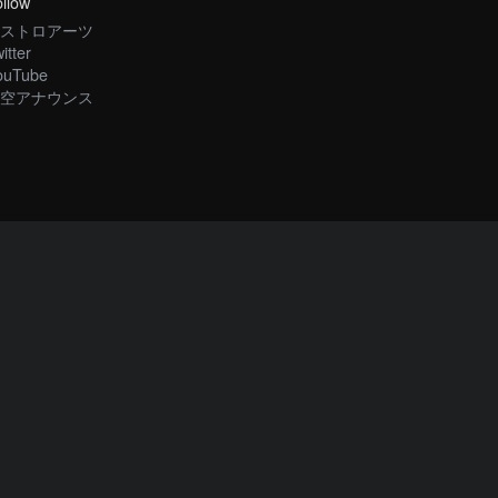
llow
ストロアーツ
itter
ouTube
空アナウンス