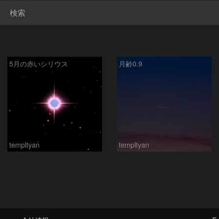
検索
5月の赤いシリウス
月齢0.9
templtyan
templtyan