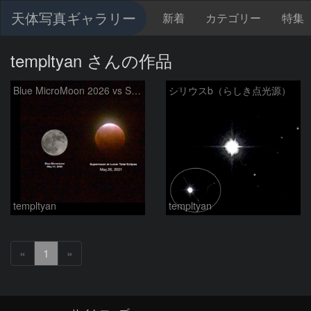
天体写真ギャラリー
新着
カテゴリー
特集
templtyan さんの作品
Blue MicroMoon 2026 vs SuperMoon at Total Eclipse 2021
シリウスb（らしき点光源）
templtyan
templtyan
«
1
»