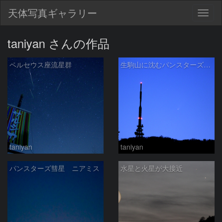
天体写真ギャラリー
Togg
navig
taniyan さんの作品
ペルセウス座流星群
生駒山に沈むパンスターズ彗星
taniyan
taniyan
パンスターズ彗星 ニアミス
水星と火星が大接近