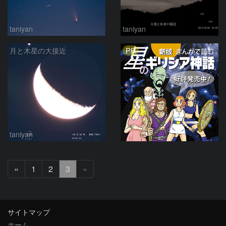
taniyan
taniyan
PR
月と木星の大接近
taniyan
前
«
1
2
3
»
へ
サイトマップ
ホーム