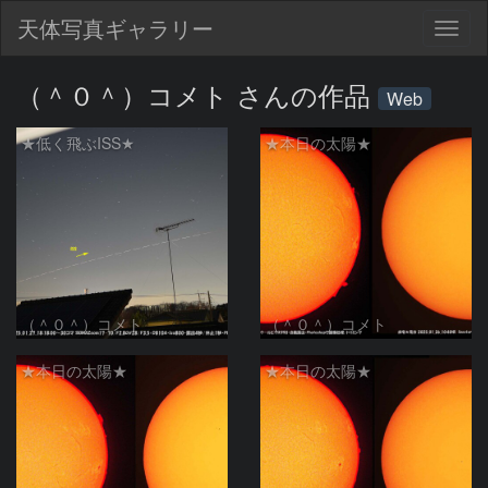
天体写真ギャラリー
Togg
navig
（＾０＾）コメト さんの作品
Web
★低く飛ぶISS★
★本日の太陽★
（＾０＾）コメト
（＾０＾）コメト
★本日の太陽★
★本日の太陽★