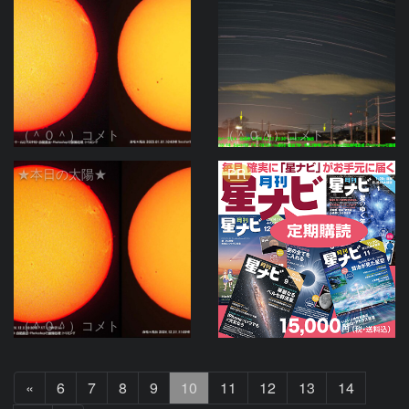
（＾０＾）コメト
（＾０＾）コメト
PR
★本日の太陽★
（＾０＾）コメト
前
«
6
7
8
9
10
11
12
13
14
へ