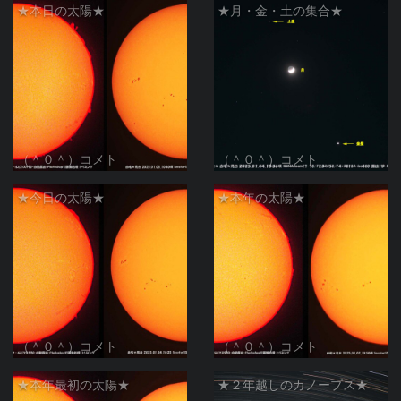
★本日の太陽★
★月・金・土の集合★
（＾０＾）コメト
（＾０＾）コメト
★今日の太陽★
★本年の太陽★
（＾０＾）コメト
（＾０＾）コメト
★本年最初の太陽★
★２年越しのカノープス★