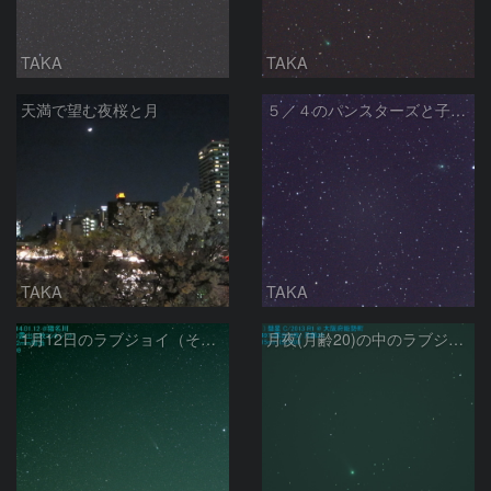
TAKA
TAKA
天満で望む夜桜と月
５／４のパンスターズと子持ち銀河
TAKA
TAKA
1月12日のラブジョイ（その１）
月夜(月齢20)の中のラブジョイ