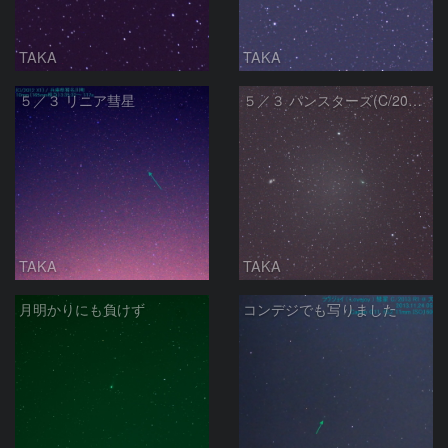
TAKA
TAKA
５／３ リニア彗星
５／３ パンスターズ(C/2012K1)＆Ｍ５１
TAKA
TAKA
月明かりにも負けず
コンデジでも写りました