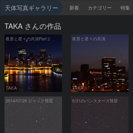
天体写真ギャラリー
新着
カテゴリー
特集
TAKA さんの作品
夜景と星々の共演Part２
夜景と星々の共演
TAKA
TAKA
2014/07/26 ジャック彗星
5/31のパンスターズ彗星