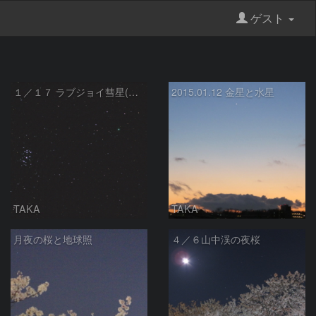
ゲスト
１／１７ ラブジョイ彗星(C2014Q2)
2015.01.12 金星と水星
TAKA
TAKA
月夜の桜と地球照
４／６山中渓の夜桜