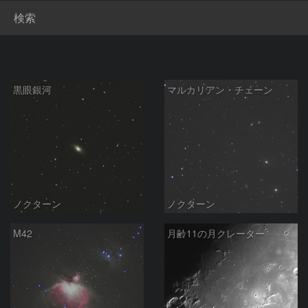
検索
黒眼銀河
マルカリアン・チェーン
ノクターン
ノクターン
M42
月齢11の月クレーター