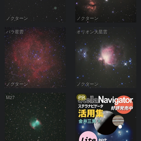
ノクターン
ノクターン
バラ星雲
オリオン大星雲
ノクターン
ノクターン
PR
M27