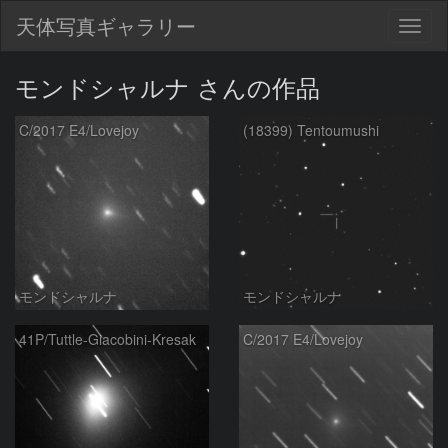
天体写真ギャラリー
Togg
navig
モンドシャルナ さんの作品
C/2017 E4/Lovejoy
(18399) Tentoumushi
モンドシャルナ
モンドシャルナ
41P/Tuttle-Giacobini-Kresak
C/2017 E4/Lovejoy