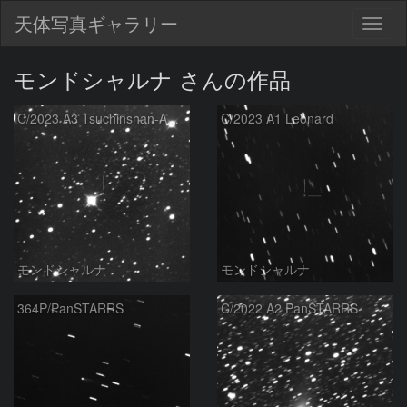
天体写真ギャラリー
Togg
navig
モンドシャルナ さんの作品
C/2023 A3 Tsuchinshan-ATLAS
C/2023 A1 Leonard
モンドシャルナ
モンドシャルナ
364P/PanSTARRS
C/2022 A2 PanSTARRS