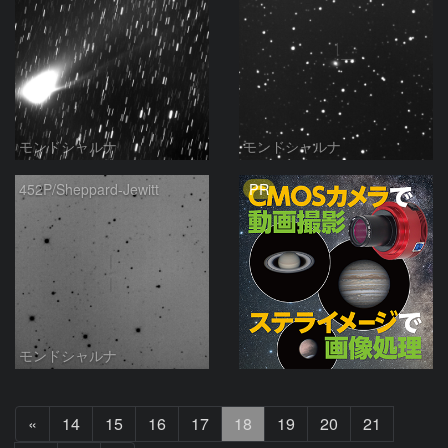
モンドシャルナ
モンドシャルナ
PR
452P/Sheppard-Jewitt
モンドシャルナ
前
«
14
15
16
17
18
19
20
21
へ