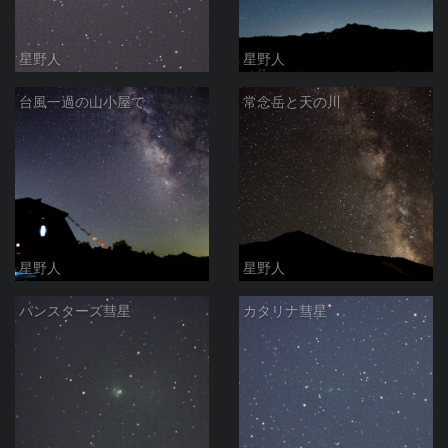
星野人
星野人
台風一過の山小屋で
常念岳と天の川
星野人
星野人
パンスターズ彗星
カタリナ彗星