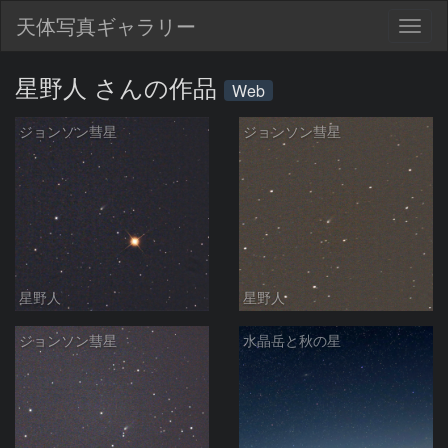
天体写真ギャラリー
Togg
navig
星野人 さんの作品
Web
ジョンソン彗星
ジョンソン彗星
星野人
星野人
ジョンソン彗星
水晶岳と秋の星