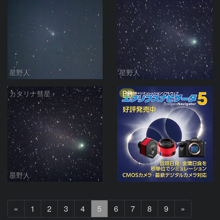
星野人
星野人
PR
カタリナ彗星
星野人
前
次
«
1
2
3
4
5
6
7
8
9
»
へ
へ