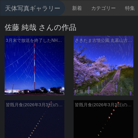
天体写真ギャラリー
新着
カテゴリー
特集
佐藤 純哉 さんの作品
3月末で放送を終了したNHKラジオ第2放送の送信アンテナと星空
さきたま古墳公園 丸墓山古墳の夜桜と北天の日周運動 埼玉県行田市
佐藤 純哉
佐藤 純哉
皆既月食(2026年3月3日)の連続写真と宮崎 青島神社の鳥居
皆既月食(2026年3月3日)の連続写真 宮崎で