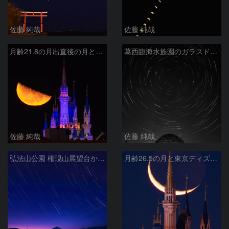
佐藤 純哉
佐藤 純哉
月齢21.8の月出直後の月と東京ディズニーランドのシンデレラ城 葛西臨海公園から
葛西臨海水族園のガラスドームと北天の日周運動
佐藤 純哉
佐藤 純哉
弘法山公園 権現山展望台から富士山夕景と星空 神奈川県秦野市
月齢26.5の月と東京ディズニーランドのシンデレラ城