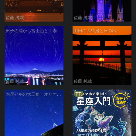
佐藤 純哉
佐藤 純哉
田子の浦から富士山と工場夜景と北天の日周運動 静岡県富士市
羽田の大鳥居と日の出
佐藤 純哉
佐藤 純哉
PR
木星と冬の大三角・オリオン座と、さくら宇宙公園のパラボラアンテナ