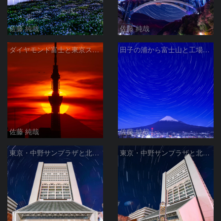
佐藤 純哉
佐藤 純哉
ダイヤモンド富士と東京スカイツリー 千葉県市川市
田子の浦から富士山と工場夜景と北天の日周運動 静岡県富士市
佐藤 純哉
佐藤 純哉
東京・中野サンプラザと北天の日周運動
東京・中野サンプラザと北天の日周運動