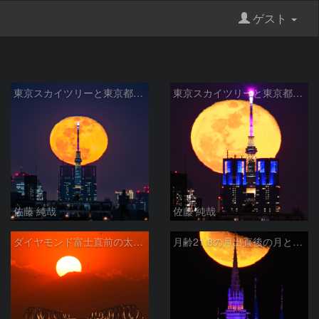
ゲスト
東京スカイツリーと東京都庁がぴったり重なって見える所から月齢15.6の月
東京スカイツリーと東京都庁がぴったり重なって見える所から月齢15.6の月
佐藤 純哉
佐藤 純哉
ダイヤモンド富士直前の太陽と東京ゲートブリッジ
月齢21.8の月出直後の月と東京ディズニーランドのシンデレラ城 葛西臨海公園から