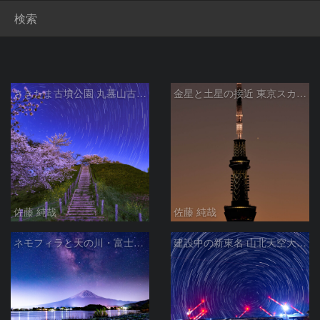
検索
さきたま古墳公園 丸墓山古墳の夜桜と北天の日周運動 埼玉県行田市
金星と土星の接近 東京スカイツリーと 荒川から
佐藤 純哉
佐藤 純哉
ネモフィラと天の川・富士山 河口湖 大石公園で
建設中の新東名 山北天空大橋と北天の日周運動