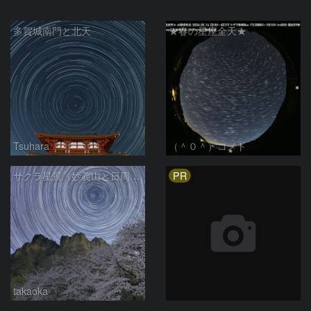
多賀城南門と北天
★春の星座全天★
Tsuhara
（＾０＾）コメト
PR
サクラ星景（妙義山と日周運動）
takaoka