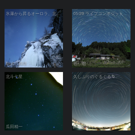
氷瀑から昇るオーロラ、北斗七星
05/29 ライブコンポジット試写
駒沢 満晴
谷 明
北斗七星
久しぶりのぐるぐる🌀
瓜田精一
pleiades