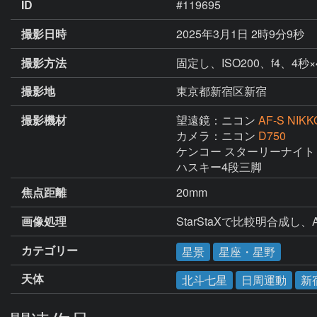
ID
#119695
撮影日時
2025年3月1日 2時9分9秒
撮影方法
固定し、ISO200、f4、4秒×4
撮影地
東京都新宿区新宿
撮影機材
望遠鏡：ニコン
AF-S NIKK
カメラ：ニコン
D750
ケンコー スターリーナイト 
ハスキー4段三脚
焦点距離
20mm
画像処理
StarStaXで比較明合成し、A
カテゴリー
星景
星座・星野
天体
北斗七星
日周運動
新