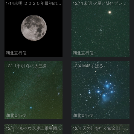
1/14未明 ２０２５年最初の満月（月齢13.9）
12/11未明 火星とM44プレセペ星団の接近
湖北直行便
湖北直行便
12/11未明 冬の大三角
12/4 M45すばる
湖北直行便
湖北直行便
12/4 ペルセウス座二重星団h-x（NGC869,NGC884）
12/4 天の川を行く紫金山・アトラス彗星（C/2023 A3）