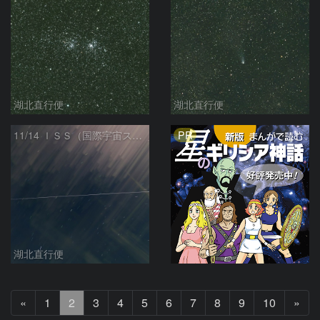
湖北直行便
湖北直行便
PR
11/14 ＩＳＳ（国際宇宙ステーション）大阪上空通過
湖北直行便
前
次
«
1
2
3
4
5
6
7
8
9
10
»
へ
へ