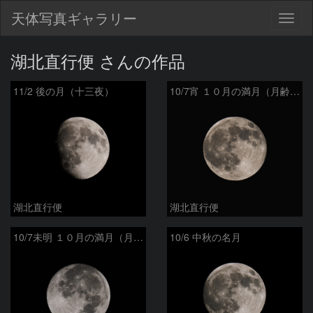
天体写真ギャラリー
Togg
navig
湖北直行便 さんの作品
11/2 後の月（十三夜）
10/7宵 １０月の満月（月齢15.6）
湖北直行便
湖北直行便
10/7未明 １０月の満月（月齢14.9）
10/6 中秋の名月