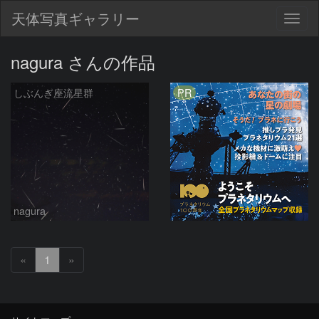
天体写真ギャラリー
Togg
navig
nagura さんの作品
PR
しぶんぎ座流星群
nagura
«
1
»