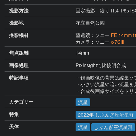
撮影方法
固定撮影 絞り f1.4 1/8s ISO64
撮影地
花立自然公園
撮影機材
望遠鏡：ソニー
FE 14mm f1
カメラ：ソニー
α7SIII
焦点距離
14mm
画像処理
PixInsightで比較明合成
特記事項
・録画映像の背景は編集ソ
・小さい流星や暗い流星を
カテゴリー
流星
特集
2022年 しぶんぎ座流星群
天体
流星
しぶんぎ座流星群