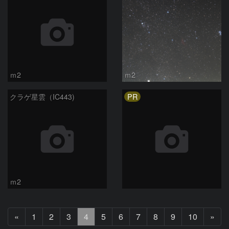
ｍ2
ｍ2
PR
クラゲ星雲（IC443)
ｍ2
前
次
«
1
2
3
4
5
6
7
8
9
10
»
へ
へ