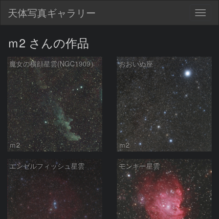
天体写真ギャラリー
Togg
navig
ｍ2 さんの作品
魔女の横顔星雲(NGC1909）
おおいぬ座
ｍ2
ｍ2
エンゼルフィッシュ星雲
モンキー星雲