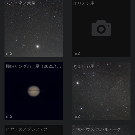
ふたご座と木星
オリオン座
ｍ2
ｍ2
極細リングの土星（2025/11/23)
ぎょしゃ座
ｍ2
ｍ2
ヒヤデスとプレアデス
ペルセウス-スバルアーク