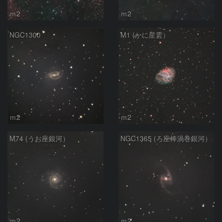
ｍ2
ｍ2
NGC1300
M1 (かに星雲）
ｍ2
ｍ2
M74 (うお座銀河）
NGC1365 (ろ座棒渦巻銀河）
ｍ2
ｍ2