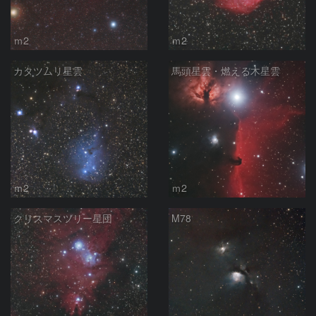
ｍ2
ｍ2
カタツムリ星雲
馬頭星雲・燃える木星雲
ｍ2
ｍ2
クリスマスツリー星団
M78