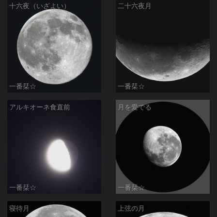
十六夜（いざよい）
二十六夜月
一番栞☆
一番栞☆
アルキオーネ食直前
月を愛でる
一番栞☆
一番栞☆
寝待月
上弦の月