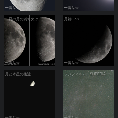
一番栞☆
一番栞☆
一日の月の満ち欠け
月齢6.58
一番栞☆
一番栞☆
月と木星の接近
フジフィルム SUPERIA Venus800の色
一番栞☆
一番栞☆