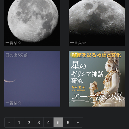
一番栞☆
一番栞☆
PR
日の出5分前
一番栞☆
前
次
«
1
2
3
4
5
6
»
へ
へ