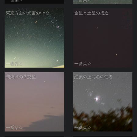
東京方面の光害の中で
金星と土星の接近
一番栞☆
一番栞☆
朝焼けの３惑星
紅葉の上に冬の使者
一番栞☆
一番栞☆