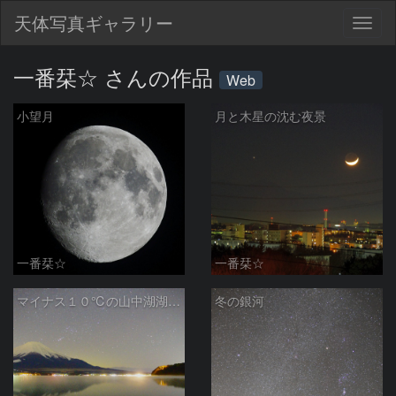
天体写真ギャラリー
Togg
navig
一番栞☆ さんの作品
Web
小望月
月と木星の沈む夜景
一番栞☆
一番栞☆
マイナス１０℃の山中湖湖畔にて
冬の銀河