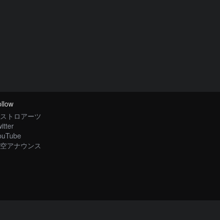
llow
ストロアーツ
itter
ouTube
空アナウンス