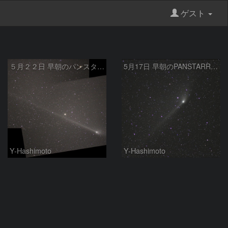
ゲスト
５月２２日 早朝のパンスターズ彗星
5月17日 早朝のPANSTARRS彗星
Y-Hashimoto
Y-Hashimoto