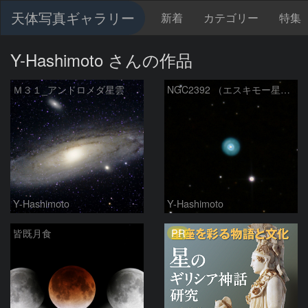
天体写真ギャラリー
新着
カテゴリー
特集
Y-Hashimoto さんの作品
Ｍ３１_アンドロメダ星雲
NGC2392 （エスキモー星雲）
Y-Hashimoto
Y-Hashimoto
PR
皆既月食