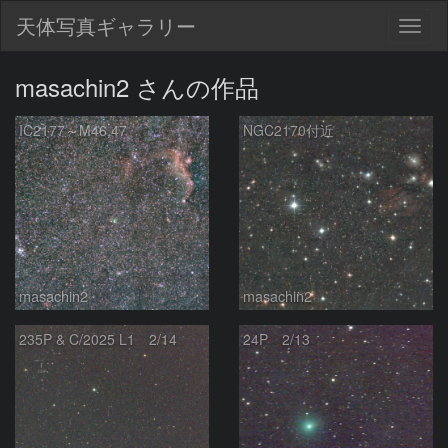
天体写真ギャラリー
Togg
navig
masachin2 さんの作品
IC2177～M46,47
NGC2170付近
masachin2
masachin2
235P & C/2025 L1 2/14
24P 2/13