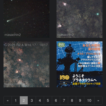
masachin2
masachin2
PR
C/2025 R2 & M16,17 10/17
masachin2
前
次
«
1
2
3
4
5
6
7
8
9
10
»
へ
へ