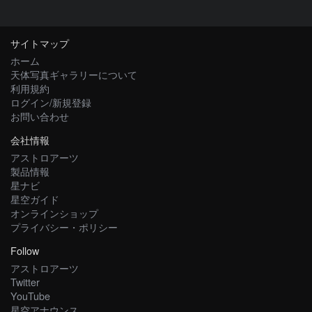
サイトマップ
ホーム
天体写真ギャラリーについて
利用規約
ログイン/新規登録
お問い合わせ
会社情報
アストロアーツ
製品情報
星ナビ
星空ガイド
オンラインショップ
プライバシー・ポリシー
Follow
アストロアーツ
Twitter
YouTube
星空アナウンス