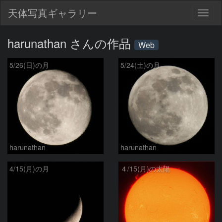
天体写真ギャラリー
Togg
navig
harunathan さんの作品
Web
5/26(日)の月
5/24(土)の月
harunathan
harunathan
4/15(月)の月
４/15(月)の太陽