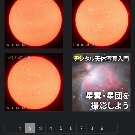
harunathan
harunathan
PR
1/8(火)の太陽
harunathan
前
次
«
1
2
3
4
5
6
7
8
9
»
へ
へ