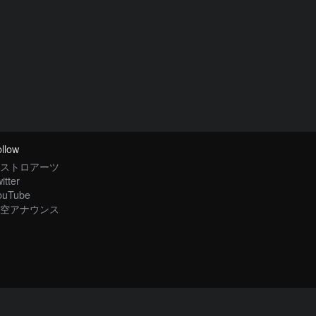
llow
ストロアーツ
itter
ouTube
空アナウンス