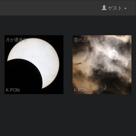
ゲスト
月が通過中
雲の上のダイヤモンド
K-PON
K-PON