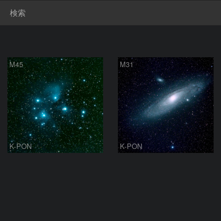
検索
M45
M31
K-PON
K-PON