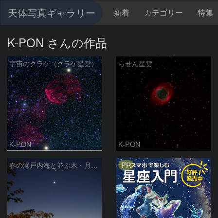
天体写真ギャラリー
新着
カテゴリー
特集
K-PON さんの作品
宇宙のクラゲ（クラゲ星雲）
らせん星雲
K-PON
K-PON
PR
春の瀬戸内海と並ぶ木・月・金