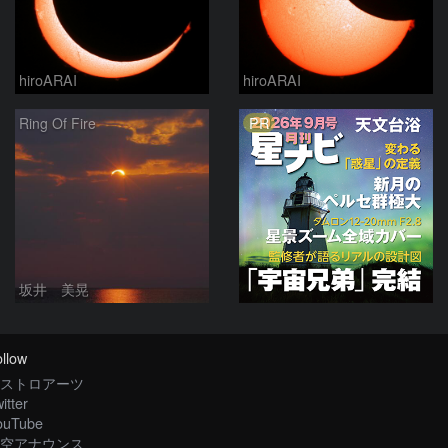
hiroARAI
hiroARAI
PR
Ring Of Fire
坂井 美晃
llow
ストロアーツ
itter
ouTube
空アナウンス