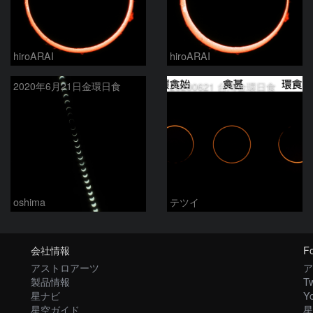
hiroARAI
hiroARAI
2020年6月21日金環日食
20200621 台湾金環日食
oshima
テツイ
会社情報
Fo
アストロアーツ
ア
製品情報
Tw
星ナビ
Y
星空ガイド
星