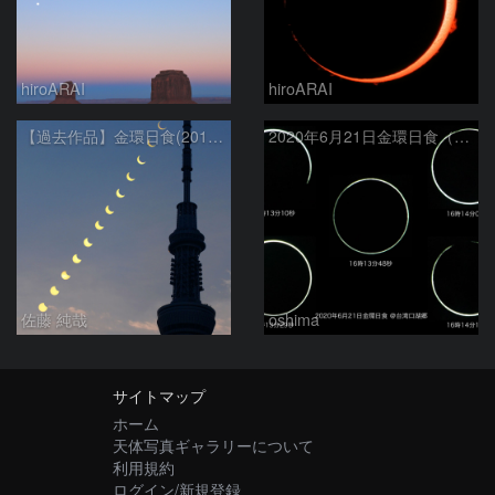
hiroARAI
hiroARAI
【過去作品】金環日食(2012年5月21日)の連続写真と東京スカイツリー
2020年6月21日金環日食（拡大）
佐藤 純哉
oshima
サイトマップ
ホーム
天体写真ギャラリーについて
利用規約
ログイン/新規登録