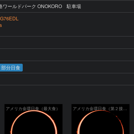
ワールドパーク ONOKORO 駐車場
G76EDL
a
食・部分日食
アメリカ金環日食（最大食）
アメリカ金環日食（第２接触）