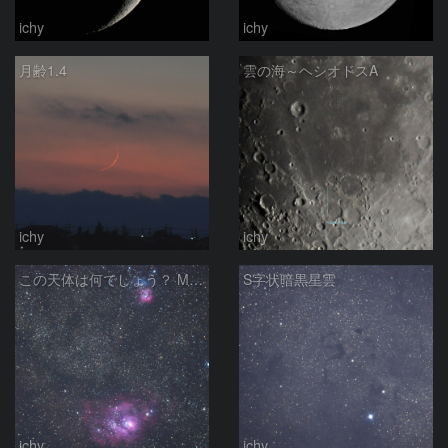
ichy
ichy
月齢1.4
雲の海～ヘシオドスA
ichy
ichy
この天体は何でしょう？ M8とM20の間
S字状暗黒星雲
ichy
ichy