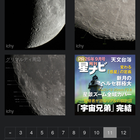
ichy
ichy
PR
グリマルディ周辺
ichy
前
«
3
4
5
6
7
8
9
10
11
12
へ