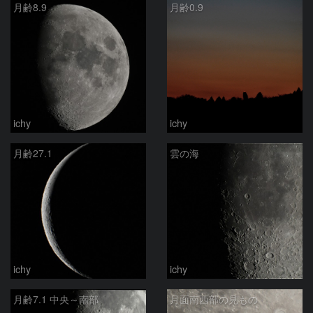
月齢8.9
月齢0.9
ichy
ichy
月齢27.1
雲の海
ichy
ichy
月齢7.1 中央～南部
月面南西部の見もの