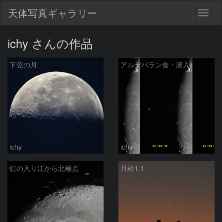
天体写真ギャラリー
Togg
navig
ichy さんの作品
下弦の月
アルデバラン食・潜入
ichy
ichy
虹の入り江から北極点
月齢1.1