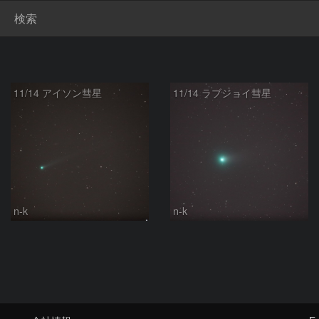
検索
11/14 アイソン彗星
11/14 ラブジョイ彗星
n-k
n-k