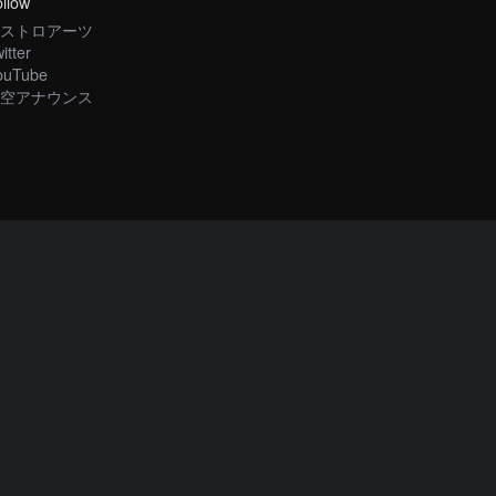
llow
ストロアーツ
itter
ouTube
空アナウンス