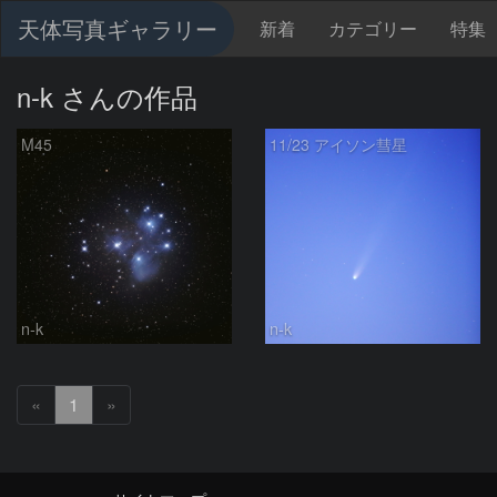
天体写真ギャラリー
新着
カテゴリー
特集
n-k さんの作品
M45
11/23 アイソン彗星
n-k
n-k
«
1
»