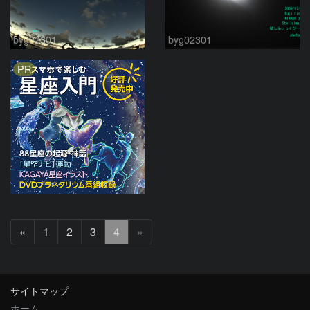
byg02301
byg02301
PR
前
«
1
2
3
4
»
へ
サイトマップ
ホーム