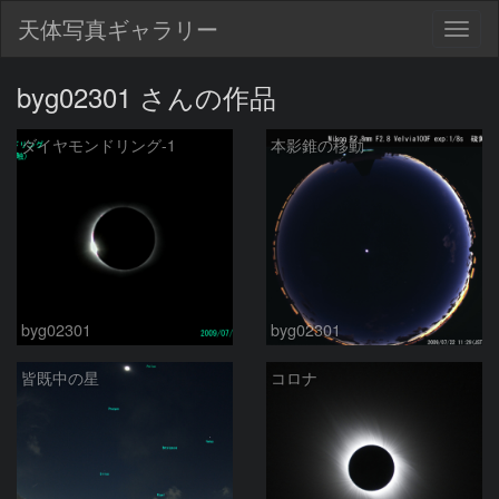
天体写真ギャラリー
Togg
navig
byg02301 さんの作品
ダイヤモンドリング-1
本影錐の移動
byg02301
byg02301
皆既中の星
コロナ