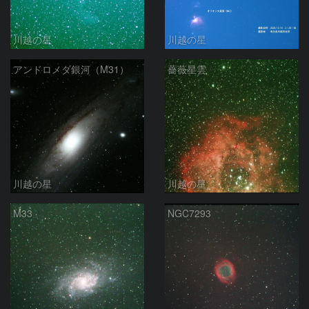
川越の星
川越の星
アンドロメダ銀河（M31）
薔薇星雲
川越の星
川越の星
M33
NGC7293