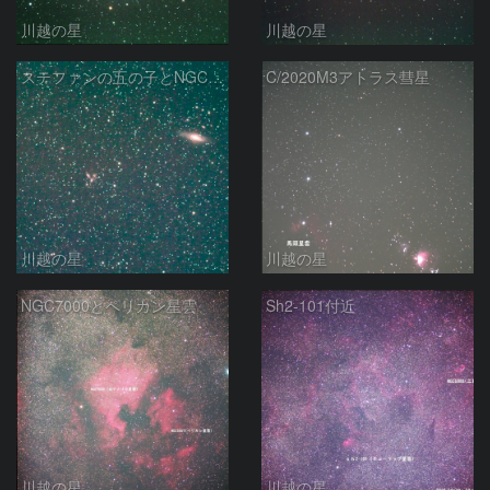
川越の星
川越の星
ステファンの五の子とNGC7331その2
C/2020M3アトラス彗星
川越の星
川越の星
NGC7000とペリカン星雲
Sh2-101付近
川越の星
川越の星