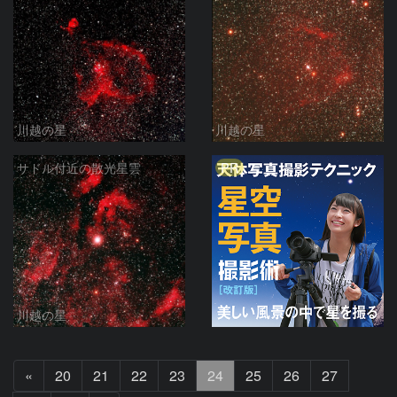
川越の星
川越の星
PR
サドル付近の散光星雲
川越の星
前
«
20
21
22
23
24
25
26
27
へ