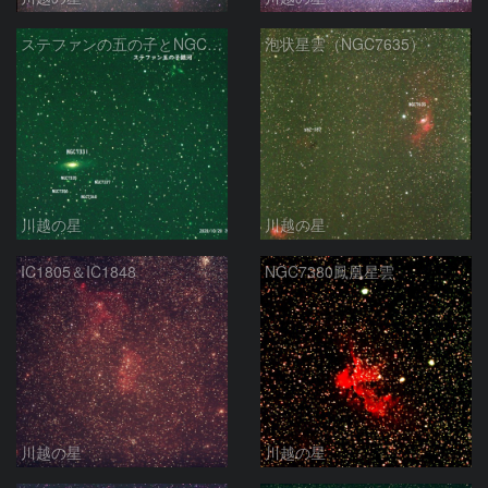
ステファンの五の子とNGC7331
泡状星雲（NGC7635）
川越の星
川越の星
IC1805＆IC1848
NGC7380鳳凰星雲
川越の星
川越の星