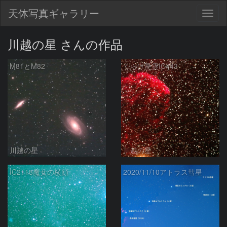
天体写真ギャラリー
Togg
navig
川越の星 さんの作品
M81とM82
くらげ星雲IC443
川越の星
川越の星
IC2118魔女の横顔
2020/11/10アトラス彗星