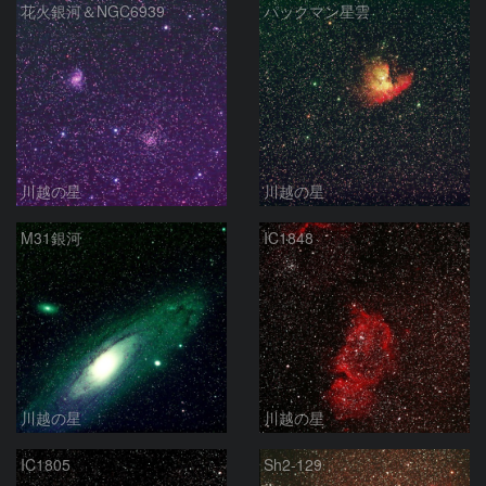
花火銀河＆NGC6939
パックマン星雲
川越の星
川越の星
M31銀河
IC1848
川越の星
川越の星
IC1805
Sh2-129