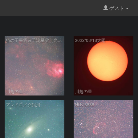
ゲスト
猫の子星雲＆干潟星雲（光害地）
2022/08/18太陽
川越の星
川越の星
アンドロメダ銀河
NGC6888