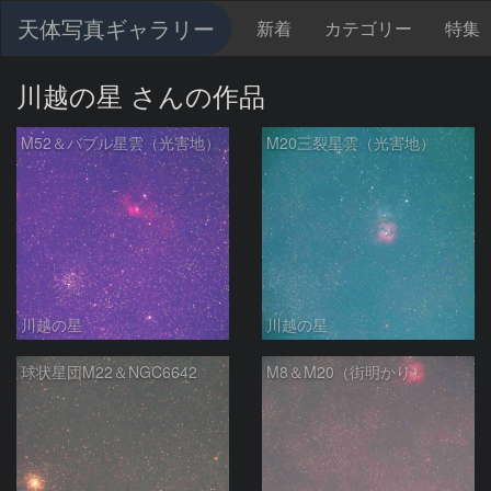
天体写真ギャラリー
新着
カテゴリー
特集
川越の星 さんの作品
M52＆バブル星雲（光害地）
M20三裂星雲（光害地）
川越の星
川越の星
球状星団M22＆NGC6642
M8＆M20（街明かり）