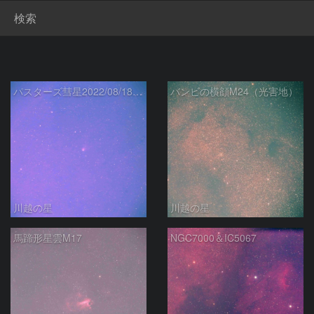
検索
パスターズ彗星2022/08/18C-2018K2（光害地）
バンビの横顔M24（光害地）
川越の星
川越の星
馬蹄形星雲M17
NGC7000＆IC5067