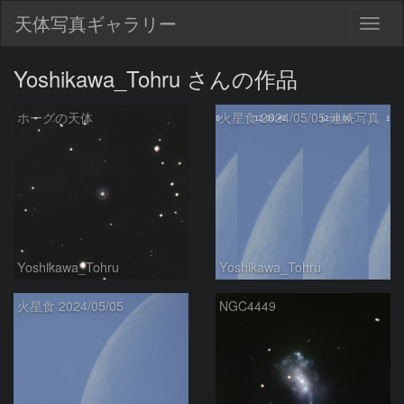
天体写真ギャラリー
Togg
navig
Yoshikawa_Tohru さんの作品
ホーグの天体
火星食 2024/05/05 連続写真
Yoshikawa_Tohru
Yoshikawa_Tohru
火星食 2024/05/05
NGC4449