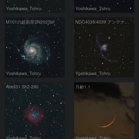
Yoshikawa_Tohru
Yoshikawa_Tohru
M101の超新星SN2023ixf
NGC4038/4039 アンテナ銀河
Yoshikawa_Tohru
Yoshikawa_Tohru
Abell31 Sh2-290
月齢1.1
Yoshikawa_Tohru
Yoshikawa_Tohru