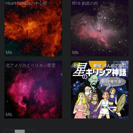
Heart Nebulaの中心部
M16 創造の柱
Mik
Mik
PR
北アメリカとペリカン星雲
Mik