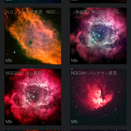
カリフォルニア星雲 NGC1499 街中のカリフォルニア
（再処理）NGC2237 ばら星雲
Mik
Mik
NGC2237 ばら星雲
NGC281 パックマン星雲
Mik
Mik