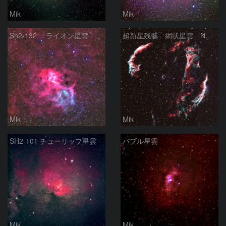
Mik
Mik
Sh2-132 ライオン星雲
超新星残骸 網状星雲 NGC6960 NGC6992
Mik
Mik
SH2-101 チューリップ星雲
バブル星雲
Mik
Mik