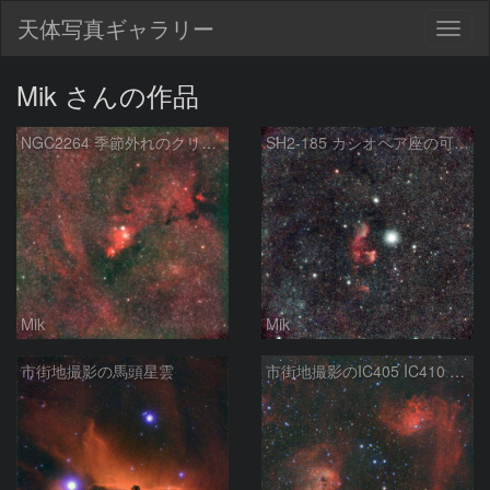
天体写真ギャラリー
Togg
navig
Mik さんの作品
NGC2264 季節外れのクリスマス
SH2-185 カシオペア座の可愛いおばけ星雲
Mik
Mik
市街地撮影の馬頭星雲
市街地撮影のIC405 IC410 勾玉星雲 （再処理）