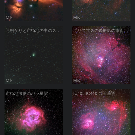
Mik
Mik
月明かりと市街地の中のズィーティーエフ彗星（2月4日）
クリスマスの晩撮影の市街地からのクリスマス星団
Mik
Mik
市街地撮影のバラ星雲
IC405 IC410 勾玉星雲