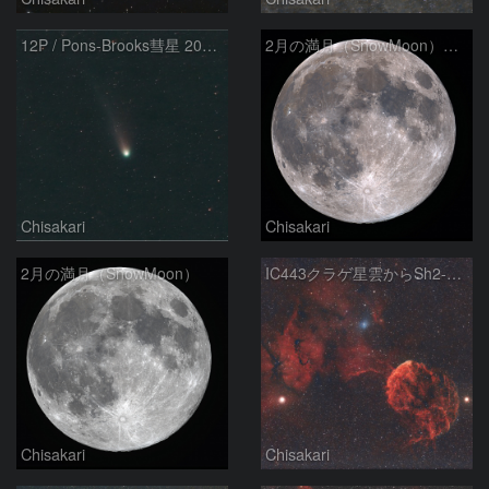
12P / Pons-Brooks彗星 2024年3月16日
2月の満月（SnowMoon）彩度上げ処理
Chisakari
Chisakari
2月の満月（SnowMoon）
IC443クラゲ星雲からSh2-249 周辺
Chisakari
Chisakari