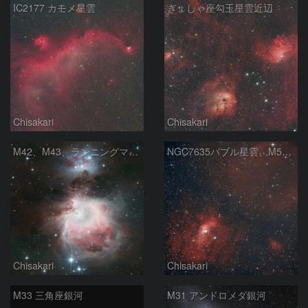
IC2177 カモメ星雲
ぎょしゃ座勾玉星雲近辺
Chisakari
Chisakari
M42、M43、ランニングマン星雲
NGC7635バブル星雲、M52散開星団、NGC7538散光星雲
Chisakari
Chisakari
M33 三角座銀河
M31 アンドロメダ銀河