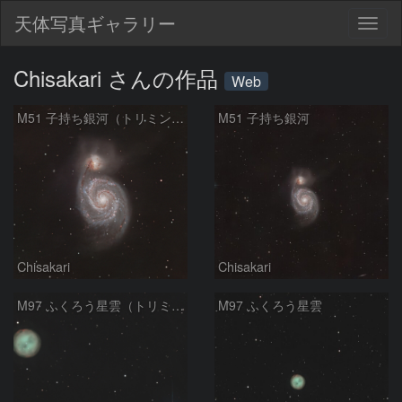
天体写真ギャラリー
Togg
navig
Chisakari さんの作品
Web
M51 子持ち銀河（トリミング拡大）
M51 子持ち銀河
Chisakari
Chisakari
M97 ふくろう星雲（トリミング拡大）
M97 ふくろう星雲