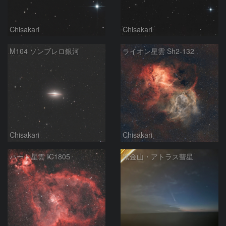
Chisakari
Chisakari
M104 ソンブレロ銀河
ライオン星雲 Sh2-132
Chisakari
Chisakari
ハート星雲 IC1805
紫金山・アトラス彗星