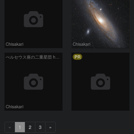
Chisakari
Chisakari
PR
ぺルセウス座の二重星団 hχ（エイチ・カイ）（トリミング拡大）
Chisakari
次
«
1
2
3
»
へ