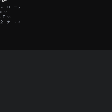
llow
ストロアーツ
itter
ouTube
空アナウンス