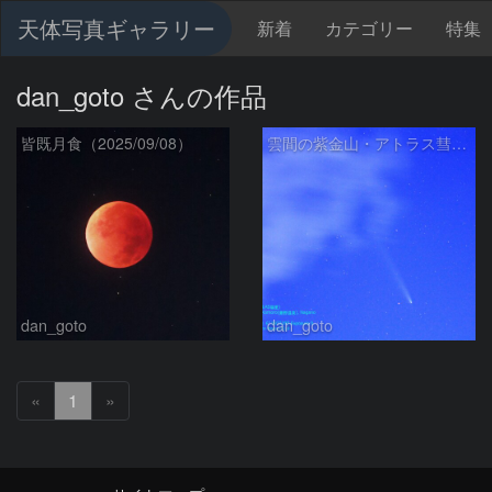
天体写真ギャラリー
新着
カテゴリー
特集
dan_goto さんの作品
皆既月食（2025/09/08）
雲間の紫金山・アトラス彗星（2024/10/20）
dan_goto
dan_goto
«
1
»