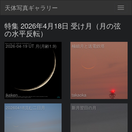
天体写真ギャラリー
Togg
navig
特集 2026年4月18日 受け月（月の弦
の水平反転）
2026-04-19 UT 月(月齢1.9)
極細月と送電鉄塔
ikeken
takaoka
20260418沈む二日月
新月翌日の月