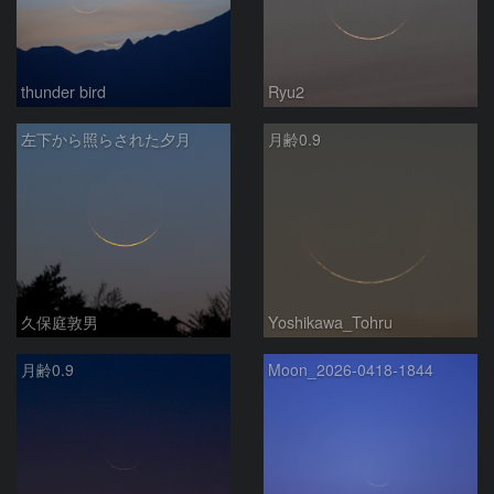
thunder bird
Ryu2
左下から照らされた夕月
月齢0.9
久保庭敦男
Yoshikawa_Tohru
月齢0.9
Moon_2026-0418-1844