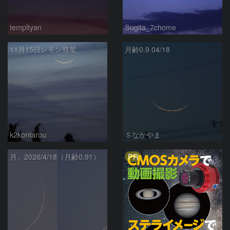
templtyan
Sugita_7chome
11月15日レモン彗星
月齢0.9 04/18
k2kontarou
Ｓなかやま
PR
月、2026/4/18（月齢0.91）