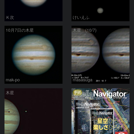
Ｋ次
けいえふ
10月7日の木星
木星 (10/7)
mak-po
masasuga
PR
木星