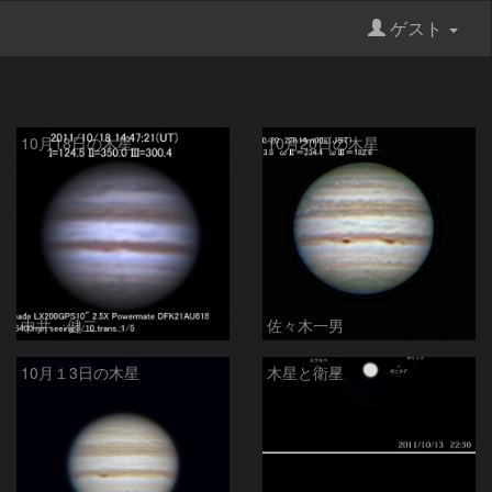
ゲスト
10月18日の木星
10月20日の木星
中井 健二
佐々木一男
10月１3日の木星
木星と衛星