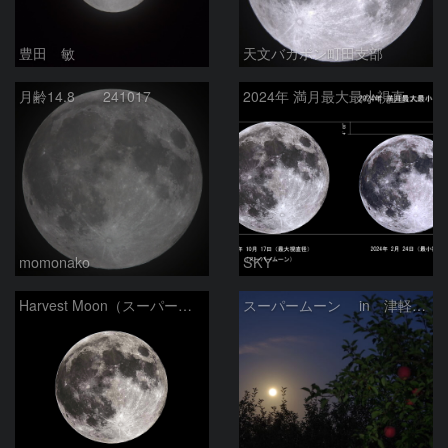
豊田 敏
天文バカボン町田支部
月齢14.8 241017
2024年 満月最大最小視直径比較
momonako
SKY
Harvest Moon（スーパームーン：月齢14.7）
スーパームーン in 津軽りんご園