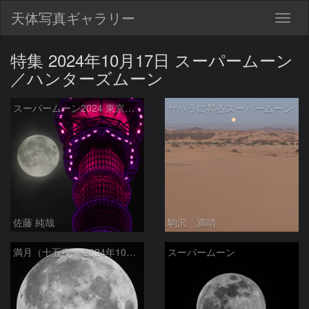
天体写真ギャラリー
Togg
navig
特集 2024年10月17日 スーパームーン
／ハンターズムーン
スーパームーン2024 東京スカイツリーと
サハラに昇るスーパームーン
佐藤 純哉
駒沢 満晴
満月（十五夜） 2024年10月17日
スーパームーン