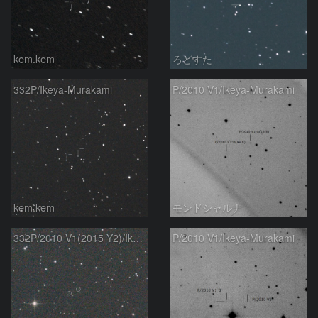
kem.kem
ろどすた
332P/Ikeya-Murakami
P/2010 V1/Ikeya-Murakami
kem.kem
モンドシャルナ
332P/2010 V1(2015 Y2)/Ikeya-Murakami
P/2010 V1/Ikeya-Murakami