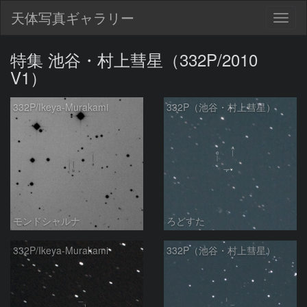
天体写真ギャラリー
Togg
navig
特集 池谷・村上彗星（332P/2010
V1）
332P/Ikeya-Murakami
332P（池谷・村上彗星）
モンドシャルナ
ろどすた
332P/Ikeya-Murakami
332P（池谷・村上彗星）