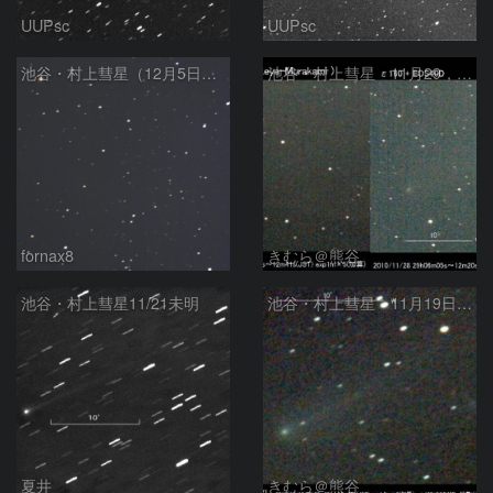
UUPsc
UUPsc
池谷・村上彗星（12月5日未明）
池谷・村上彗星 11月29，30日明け方
fornax8
きむら＠熊谷
池谷・村上彗星11/21未明
池谷・村上彗星 11月19日未明
夏井
きむら＠熊谷