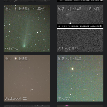
池谷・村上彗星(11/16早朝)
池谷・村上彗星 11月15日、16日明け方
やまのん
きむら＠熊谷
池谷・村上彗星
池谷・村上彗星
Blackwood_22
てんてん