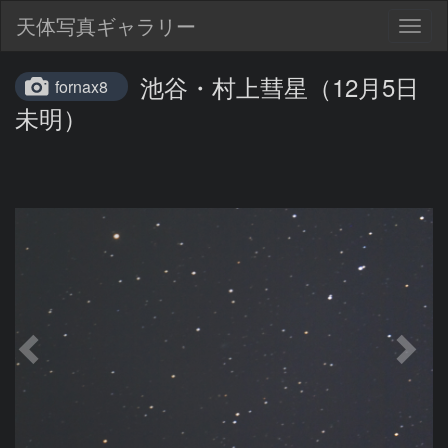
天体写真ギャラリー
Togg
navig
池谷・村上彗星（12月5日
fornax8
未明）