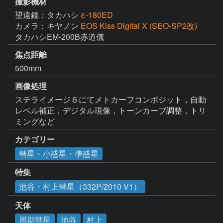
撮影機材
望遠鏡：タカハシ
ε-180ED
カメラ：キヤノン
EOS Kiss Digital X (SEO-SP2改)
タカハシEM-200B赤道儀
焦点距離
500mm
画像処理
ステライメージ６にてメトカーフコンポジット，自動
レベル補正，デジタル現像，トーンカーブ調整，トリ
ミングなど
カテゴリー
彗星・小惑星・準惑星
特集
池谷・村上彗星（332P/2010 V1）
天体
周期彗星
池谷
村上