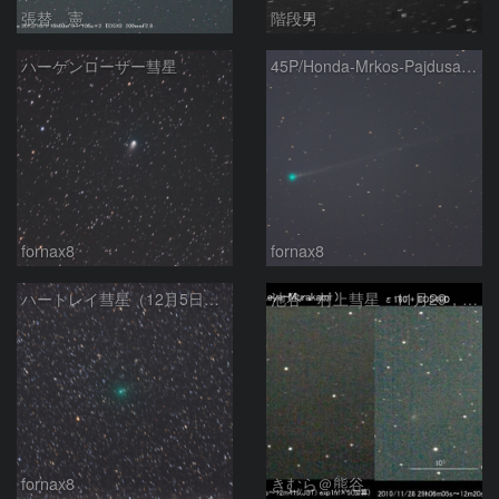
張替 憲
階段男
ハーゲンローザー彗星
45P/Honda-Mrkos-Pajdusakova
fornax8
fornax8
ハートレイ彗星（12月5日未明）
池谷・村上彗星 11月29，30日明け方
fornax8
きむら＠熊谷