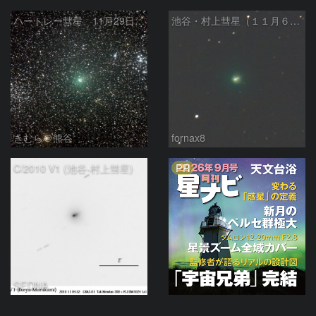
ハートレー彗星 11月29日未明
池谷・村上彗星（１１月６日明け方）
きむら＠熊谷
fornax8
PR
C/2010 V1 (池谷-村上彗星)
SEDNA