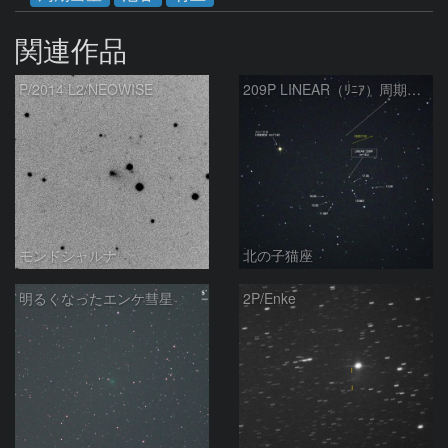
関連作品
P/2014 L2/NEOWISE
209P LINEAR（ﾘﾆｱ）周期彗星
モンドシャルナ
北の子猫座
明るくなったエンケ彗星
2P/Enke