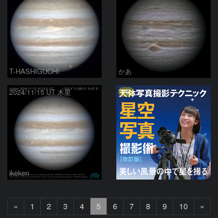
T-HASHIGUCHI
かあ
PR
2024/11/15 UT 木星
ikeken
前
次
«
1
2
3
4
5
6
7
8
9
10
»
へ
へ