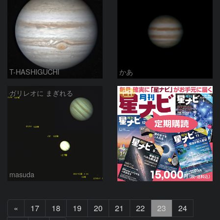
T-HASHIGUCHI
かあ
PR
ガリレオに まぎれる
masuda
前
«
17
18
19
20
21
22
23
24
へ