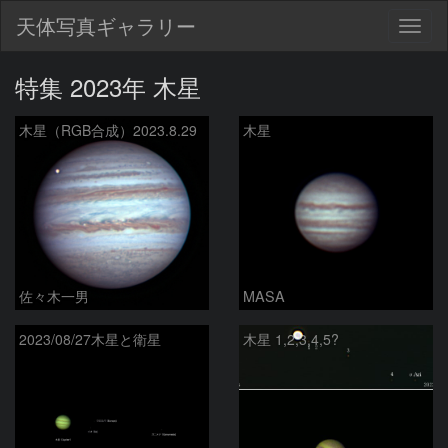
天体写真ギャラリー
Togg
navig
特集 2023年 木星
木星（RGB合成）2023.8.29
木星
佐々木一男
MASA
2023/08/27木星と衛星
木星 1,2,3,4,5?