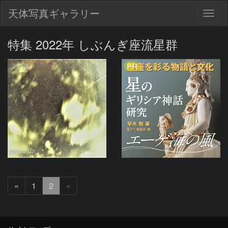
天体写真ギャラリー
Togg
navig
特集 2022年 しぶんぎ座流星群
PR
雲の間
masuda
前
«
1
2
»
へ